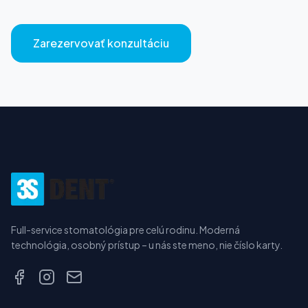
Zarezervovať konzultáciu
Full-service stomatológia pre celú rodinu. Moderná
technológia, osobný prístup – u nás ste meno, nie číslo karty.