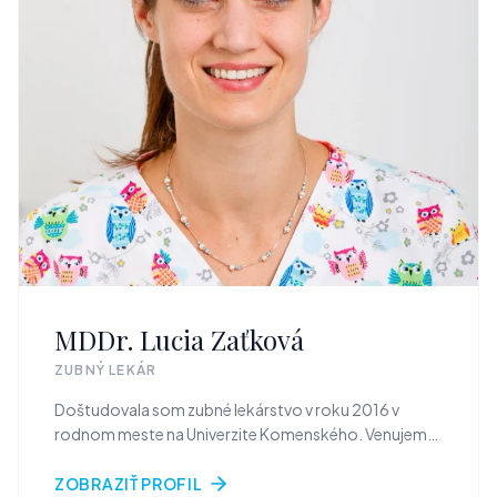
MDDr. Lucia Zaťková
ZUBNÝ LEKÁR
Doštudovala som zubné lekárstvo v roku 2016 v
rodnom meste na Univerzite Komenského. Venujem
sa nielen komplexnému ošetrovaniu detských
pacientov, ale aj adhezívnej stomatológii u
ZOBRAZIŤ PROFIL