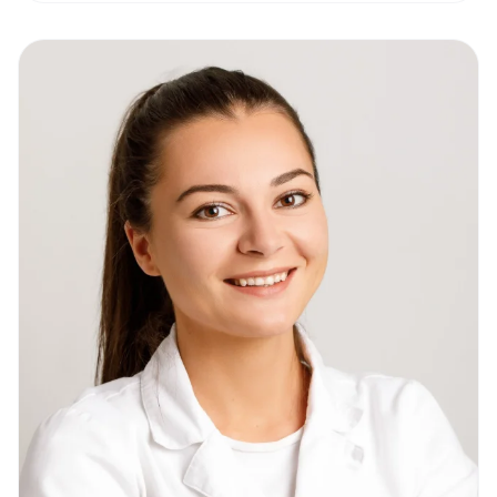
mikroskopická endodoncia, vďaka ktorej sa snažím
zachovať vlastné zuby pacientov čo najdlhšie. Pri
ošetrení kladiem dôraz na precíznosť, moderné
technológie a individuálny prístup ku každému
pacientovi. Neustále sa vzdelávam, aby som mohol
poskytovať liečbu na najvyššej úrovni.