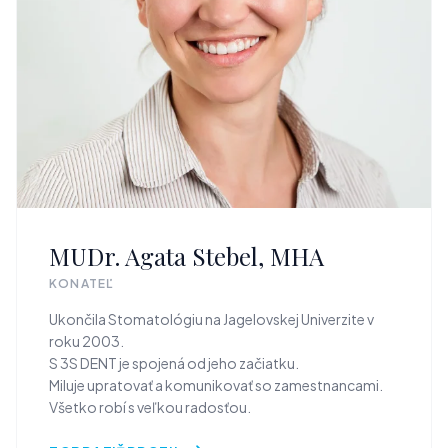
MUDr. Agata Stebel, MHA
KONATEĽ
Ukončila Stomatológiu na Jagelovskej Univerzite v
roku 2003.
S 3S DENT je spojená od jeho začiatku.
Miluje upratovať a komunikovať so zamestnancami.
Všetko robí s veľkou radosťou.