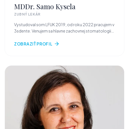
MDDr. Samo Kysela
ZUBNÝ LEKÁR
Vystudoval som LFUK 2019, od roku 2022 pracujem v
3sdente. Venujem sa hlavne zachovnej stomatologii
(plombicky) a endodoncii (kanaliky). Vo volnom case
sa rad venujem rodine, majstrujem a bicyklujem.
ZOBRAZIŤ PROFIL