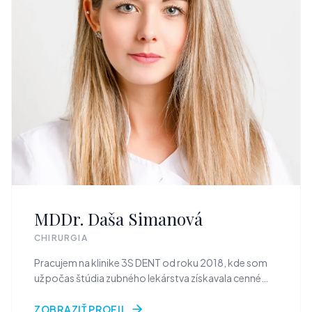
MDDr. Daša Simanová
CHIRURGIA
Pracujem na klinike 3S DENT od roku 2018, kde som
už počas štúdia zubného lekárstva získavala cenné
skúsenosti. Po ukončení štúdia v roku 2021 som tu
začala pôsobiť ako zubná lekárka a postupne som sa
ZOBRAZIŤ PROFIL