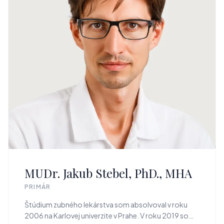
MUDr. Jakub Stebel, PhD., MHA
PRIMÁR
Štúdium zubného lekárstva som absolvoval v roku
2006 na Karlovej univerzite v Prahe. V roku 2019 som