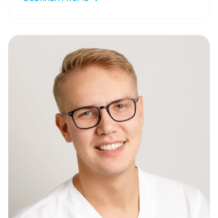
profilovala najmä v oblasti chirurgie. V roku 2023 som
ukončila certifikačné štúdium v odbore
dentoalveolárna chirurgia a naďalej sa aktívne
rozvíjam.