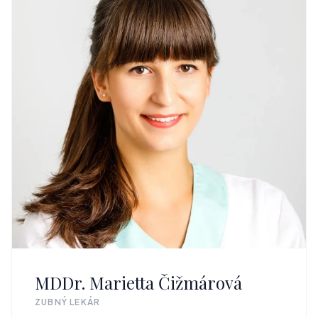
MDDr. Marietta Čižmárová
ZUBNÝ LEKÁR