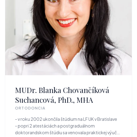
MUDr. Blanka Chovančíková
Suchancová, PhD., MHA
ORTODONCIA
- v roku 2002 ukončila štúdium na LF UK v Bratislave
- popri 2 atestáciách a postgraduálnom
doktorandskom štúdiu sa venovala praktickej výučbe