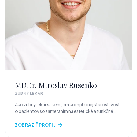
MDDr. Miroslav Rusenko
ZUBNÝ LEKÁR
Ako zubný lekár sa venujem komplexnej starostlivosti
o pacientov so zameraním na estetické a funkčné
rekonštrukcie chrupu. Špecializujem sa na fixnú
protetiku (korunky a fazety), dentoalveolárnu
ZOBRAZIŤ PROFIL
chirurgiu a implantológiu. Súčasťou mojej práce je aj