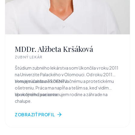
MDDr. Alžbeta Kršáková
ZUBNÝ LEKÁR
Štúdium zubného lekárstva som Ukončila v roku 2011
na Univerzite Palackého v Olomouci. Od roku 2011
som aj súčasťou 3S DENTU.
Venujem sa hlavne konzervačnému a protetickému
ošetreniu. Práca ma napĺňa a teším sa, keď vidím
spokojného pacienta.
Vo voľnom čase sa venujem rodine a záhrade na
chalupe.
ZOBRAZIŤ PROFIL