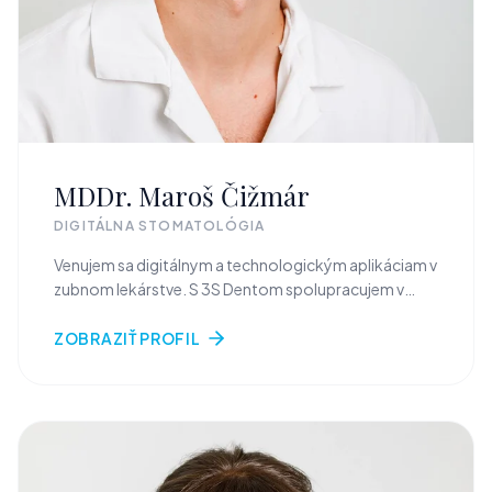
MDDr. Maroš Čižmár
DIGITÁLNA STOMATOLÓGIA
Venujem sa digitálnym a technologickým aplikáciam v
zubnom lekárstve. S 3S Dentom spolupracujem v
oblasti chirurgických šablón, AI aplikácii a
tréningových modelov. Vo voľnom čase trávim rád
ZOBRAZIŤ PROFIL
čas s rodinou a hraním plážového volejbalu.