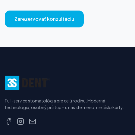
Zarezervovať konzultáciu
Full-service stomatológia pre celú rodinu. Moderná
technológia, osobný prístup – u nás ste meno, nie číslo karty.